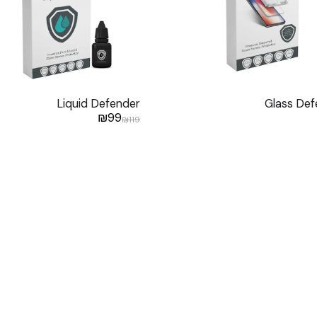
Liquid Defender
Glass Def
₪
99
₪
119