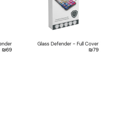
ender
Glass Defender - Full Cover
₪
69
₪
79