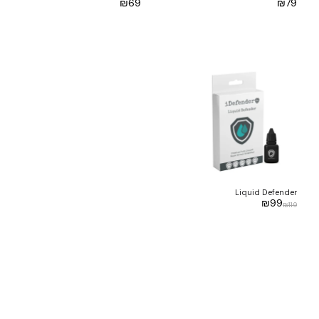
₪
69
₪
79
Liquid Defender
₪
99
₪
119