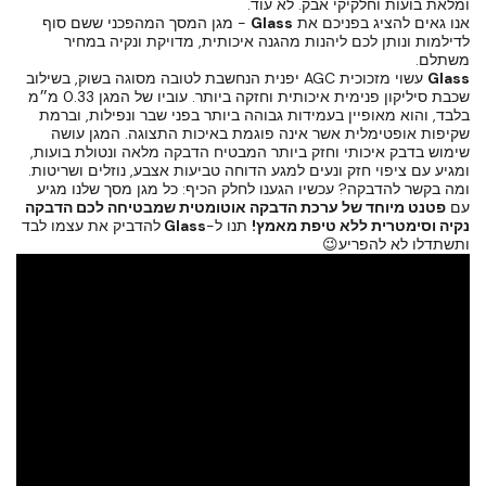
ומלאת בועות וחלקיקי אבק. לא עוד.
אנו גאים להציג בפניכם את
Glass
- מגן המסך המהפכני ששם סוף
לדילמות ונותן לכם ליהנות מהגנה איכותית, מדויקת ונקיה במחיר
משתלם.
Glass
עשוי מזכוכית AGC יפנית הנחשבת לטובה מסוגה בשוק, בשילוב
שכבת סיליקון פנימית איכותית וחזקה ביותר. עוביו של המגן 0.33 מ״מ
בלבד, והוא מאופיין בעמידות גבוהה ביותר בפני שבר ונפילות, וברמת
שקיפות אופטימלית אשר אינה פוגמת באיכות התצוגה. המגן עושה
שימוש בדבק איכותי וחזק ביותר המבטיח הדבקה מלאה ונטולת בועות,
ומגיע עם ציפוי חזק ונעים למגע הדוחה טביעות אצבע, נוזלים ושריטות.
ומה בקשר להדבקה? עכשיו הגענו לחלק הכיף: כל מגן מסך שלנו מגיע
עם
פטנט מיוחד של ערכת הדבקה אוטומטית שמבטיחה לכם הדבקה
נקיה וסימטרית ללא טיפת מאמץ!
תנו ל-
Glass
להדביק את עצמו לבד
ותשתדלו לא להפריע😉